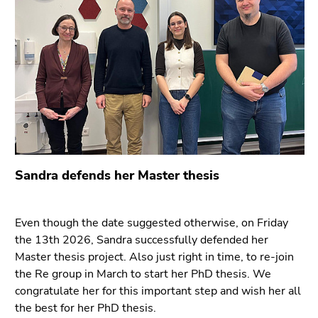
bestätigen
Sie diesen
Link.
Beginn
Zum
des
Inhalt
Seitenbereichs:
(Zugriffstaste
Seitenbereiche:
1)
Zur
Positionsanzeige
(Zugriffstaste
Sandra defends her Master thesis
2)
Zur
Hauptnavigation
Even though the date suggested otherwise, on Friday
(Zugriffstaste
the 13th 2026, Sandra successfully defended her
3)
Master thesis project. Also just right in time, to re-join
Zu
the Re group in March to start her PhD thesis. We
den
congratulate her for this important step and wish her all
Zusatzinformationen
the best for her PhD thesis.