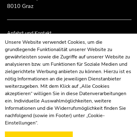
der
der
8010 Graz
Seitenbereiche
Seitenbereiche
Anfahrt und Kontakt
Kommunikation und Öffentlichkeitsarbeit
Unsere Website verwendet Cookies, um die
grundlegende Funktionalität unserer Website zu
Moodle
gewährleisten sowie die Zugriffe auf unserer Website zu
UNIGRAZonline
analysieren bzw. um Funktionen für Soziale Medien und
Impressum
zielgerichtete Werbung anbieten zu können. Hierzu ist es
Datenschutzerklärung
nötig Informationen an die jeweiligen Dienstanbieter
Cookie-Einstellungen
weiterzugeben. Mit dem Klick auf „Alle Cookies
Barrierefreiheitserklärung
akzeptieren“ willigen Sie in diese Datenverarbeitungen
ein. Individuelle Auswahlmöglichkeiten, weitere
Informationen und die Widerrufsmöglichkeit finden Sie
nachfolgend (sowie im Footer) unter „Cookie-
Wetterstation
Uni Graz
Einstellungen“.