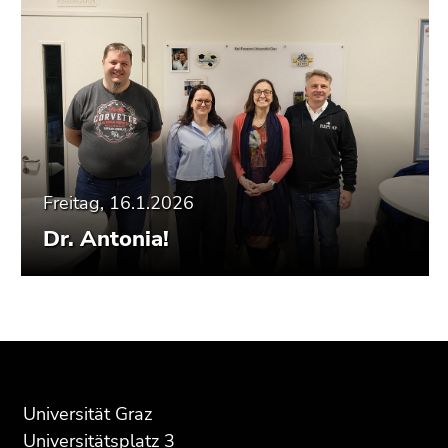
Freitag, 16.1.2026
Dr. Antonia!
Beginn
Ende
Ende
des
dieses
dieses
Seitenbereichs:
Seitenbereichs.
Seitenbereichs.
Zusatzinformationen:
Zur
Zur
Universität Graz
Übersicht
Übersicht
Universitätsplatz 3